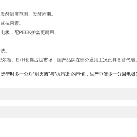
，发酵温度范围、发酵周期。
剂或抗菌素。
电极，配PEEK护套更耐用。
。
清洗。
密尔顿、E+H长期占据市场，国产品牌在部分通用工况已具备替代能
选型时多一分对“耐灭菌"与“抗污染"的审慎，生产中便少一分因电