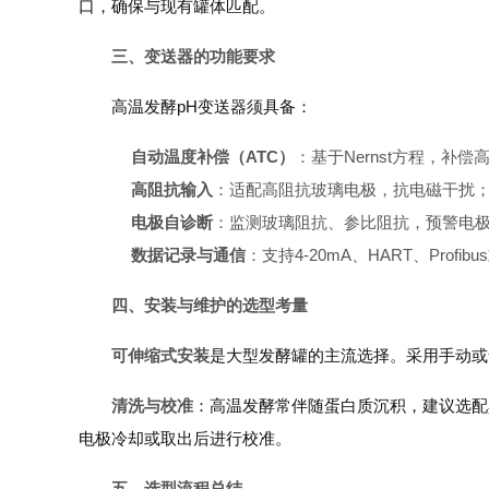
口，确保与现有罐体匹配。
三、变送器的功能要求
高温发酵pH变送器须具备：
自动温度补偿（ATC）
：基于Nernst方程，补
高阻抗输入
：适配高阻抗玻璃电极，抗电磁干扰
电极自诊断
：监测玻璃阻抗、参比阻抗，预警电
数据记录与通信
：支持4-20mA、HART、Prof
四、安装与维护的选型考量
可伸缩式安装
是大型发酵罐的主流选择。采用手动或
清洗与校准
：高温发酵常伴随蛋白质沉积，建议选配
电极冷却或取出后进行校准。
五、选型流程总结