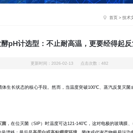
首页
>
技术
发酵pH计选型：不止耐高温，更要经得起反
更新时间：2026-02-13 点击次数：482
菌体生长状态的核心手段。然而，当温度突破100℃、蒸汽反复灭菌
灭菌
，在位灭菌（SIP）时温度可达121-140℃，这对电极的玻璃
信号漂移；最后是
高蛋白或高粘稠度环境
，菌体或代谢产物极易污染