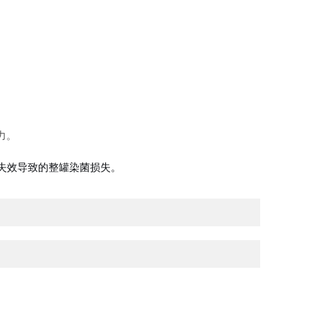
力。
极失效导致的整罐染菌损失。