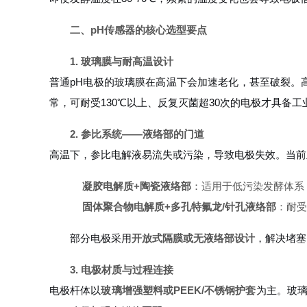
二、pH传感器的核心选型要点
1. 玻璃膜与耐高温设计
普通pH电极的玻璃膜在高温下会加速老化，甚至破裂。
常，可耐受130℃以上、反复灭菌超30次的电极才具备工
2. 参比系统——液络部的门道
高温下，参比电解液易流失或污染，导致电极失效。当前
凝胶电解质+陶瓷液络部
：适用于低污染发酵体系
固体聚合物电解质+多孔特氟龙/针孔液络部
：耐受
部分电极采用
开放式隔膜或无液络部设计
，解决堵塞
3. 电极材质与过程连接
电极杆体以
玻璃增强塑料或PEEK/不锈钢护套
为主。玻璃