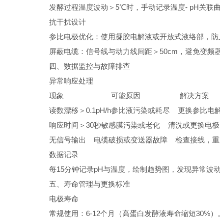
发酵过程温度波动＞5℃时，手动记录温度- pH关联
抗干扰设计
参比电极优化：使用凝胶电解液或开放式液络部，防止菌体
屏蔽电缆：信号线与动力线间距＞50cm，避免变频
四、数据监控与故障排查
异常响应处理
现象
可能原因
解决方案
读数漂移＞0.1pH/h
参比液污染或耗尽
更换参比电解
响应时间＞30秒
敏感膜污染或老化
清洗或更换电极
无信号输出
电缆破损或变送器故障
检查接线，重
数据记录
每15分钟记录pH与温度，绘制趋势图，发现异常波动（
五、寿命管理与更换标准
电极寿命
常规使用：6-12个月（高蛋白发酵液寿命缩短30%）