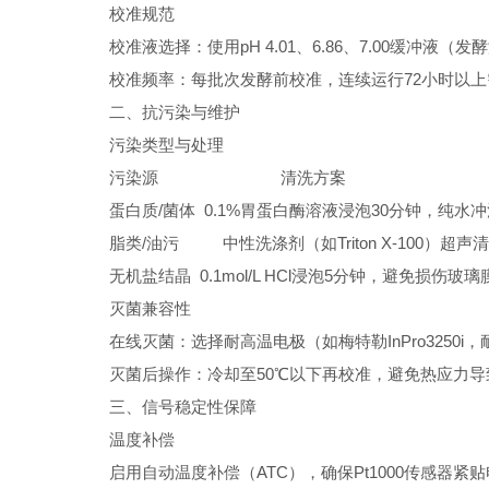
校准规范
校准液选择：使用pH 4.01、6.86、7.00缓冲液（发
校准频率：每批次发酵前校准，连续运行72小时以
二、抗污染与维护
污染类型与处理
污染源
清洗方案
蛋白质/菌体
0.1%胃蛋白酶溶液浸泡30分钟，纯水冲
脂类/油污
中性洗涤剂（如Triton X-100）超声
无机盐结晶
0.1mol/L HCl浸泡5分钟，避免损伤玻璃
灭菌兼容性
在线灭菌：选择耐高温电极（如梅特勒InPro3250i，耐
灭菌后操作：冷却至50℃以下再校准，避免热应力导
三、信号稳定性保障
温度补偿
启用自动温度补偿（ATC），确保Pt1000传感器紧贴电极