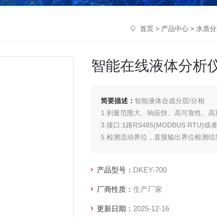
首页
>
产品中心
>
水质分
智能在线液体分析
简要描述：
智能液体合成分层/分相
1.剥量范围大、响应快、高可靠性、高
3.接口:1路RS485(MODBUS RTU)或者1路
5.检测流动界位，直接输出界位检测结
6.抗气泡干扰，多种算法。
7.液/液分层后，各分层组分都有变化
产品型号：
DKEY-700
可定制。
厂商性质：
生产厂家
更新日期：
2025-12-16