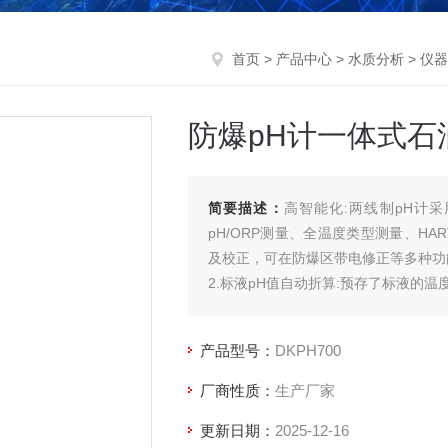
首页
>
产品中心
>
水质分析
>
仪器
防爆pH计一体式
简要描述：
高智能化:两线制pH计采
pH/ORP测量、全温度类型测量、H
及校正，可在防爆区带电修正等多种功
2.标液pH值自动折算:预存了标液的
3.自动判别标液标定:若用户在标定时
4.高阻抗输入设计。
产品型号：
DKPH700
厂商性质：
生产厂家
更新日期：
2025-12-16