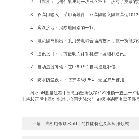
2、可靠性：元器件集成到一块线路板上，没有了复杂的
3、双高阻输入：采用新器件，双高阻输入阻抗高达1012
4、溶液接地：消除地回路的干扰。
5、电流隔离输出：采用光电耦合隔离技术，抗干扰能力
6、通讯接口：可方便联入计算机进行监测和通讯。
7、自动温度补偿：在0~99.9℃自动温度补偿。
8、防水防尘设计：防护等级IP54，适宜户外使用。
纯水pH测量过程中出现的数据飘移和不准确一直是一个困
电极校正后测量纯水时，会因为纯水与pH缓冲液两者离子强
上一篇：
浅析电镀废水pH计的性能特点及其应用领域