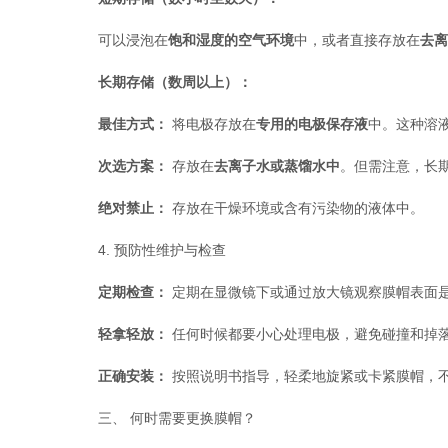
可以浸泡在
饱和湿度的空气环境
中，或者直接存放在
去离
长期存储（数周以上）：
最佳方式：
​ 将电极存放在
专用的电极保存液
中。这种溶
次选方案：
​ 存放在
去离子水或蒸馏水中
。但需注意，长
绝对禁止：
​ 存放在干燥环境或含有污染物的液体中。
4. 预防性维护与检查
定期检查：
​ 定期在显微镜下或通过放大镜观察膜帽表
轻拿轻放：
​ 任何时候都要小心处理电极，避免碰撞和掉
正确安装：
​ 按照说明书指导，轻柔地旋紧或卡紧膜帽，
三、 何时需要更换膜帽？