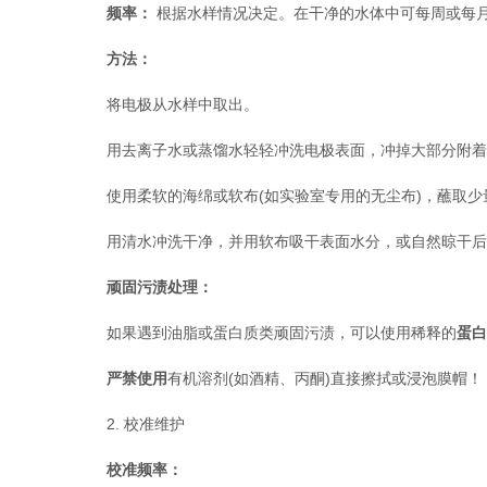
频率：
​ 根据水样情况决定。在干净的水体中可每周或
方法：
将电极从水样中取出。
用去离子水或蒸馏水轻轻冲洗电极表面，冲掉大部分附着
使用柔软的海绵或软布(如实验室专用的无尘布)，蘸取少
用清水冲洗干净，并用软布吸干表面水分，或自然晾干后
顽固污渍处理：
如果遇到油脂或蛋白质类顽固污渍，可以使用稀释的
蛋白
严禁使用
有机溶剂(如酒精、丙酮)直接擦拭或浸泡膜帽！
2. 校准维护
校准频率：