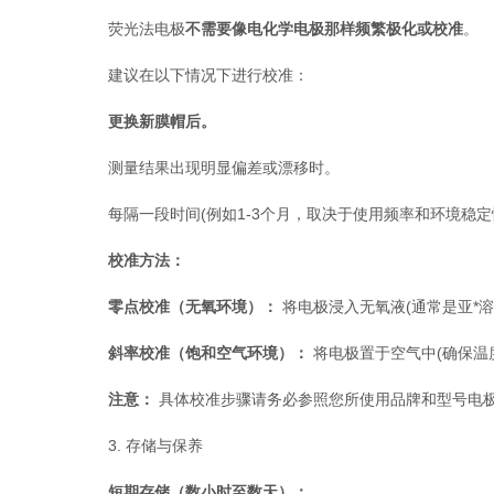
荧光法电极
不需要像电化学电极那样频繁极化或校准
。
建议在以下情况下进行校准：
更换新膜帽后。
测量结果出现明显偏差或漂移时。
每隔一段时间(例如1-3个月，取决于使用频率和环境稳定
校准方法：
零点校准（无氧环境）：
​ 将电极浸入无氧液(通常是亚
斜率校准（饱和空气环境）：
​ 将电极置于空气中(确保
注意：
​ 具体校准步骤请务必参照您所使用品牌和型号
3. 存储与保养
短期存储（数小时至数天）：