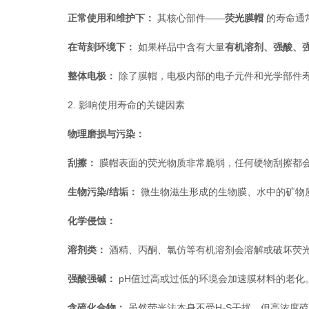
正常使用和维护下：
​ 其核心部件——
荧光膜帽
​ 的寿命
在苛刻环境下：
​ 如果样品中含有大量
有机溶剂、强酸、
整体电极：
​ 除了膜帽，电极内部的电子元件和光学部
2. 影响使用寿命的关键因素
物理磨损与污染：
刮擦：
​ 膜帽表面的荧光物质非常脆弱，任何硬物刮擦都
生物污染/结垢：
​ 微生物滋生形成的生物膜、水中的矿
化学侵蚀：
溶剂类：
​ 酒精、丙酮、氯仿等有机溶剂会溶解或破坏荧
强酸强碱：
​ pH值过高或过低的环境会加速膜材料的老化
含硫化合物：
​ 虽然荧光法本身不受H₂S干扰，但高浓